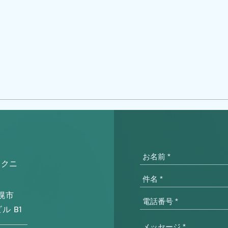
ゥクニ
幌市
B1
ビル