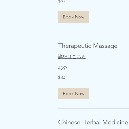
$30
米
ド
ル
Book Now
Therapeutic Massage
詳細はこちら
45分
30
$30
米
ド
ル
Book Now
Chinese Herbal Medicine