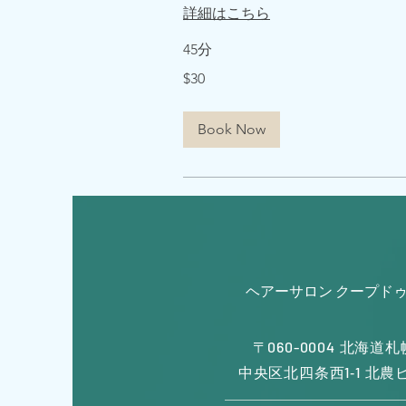
詳細はこちら
45分
30
$30
米
ド
ル
Book Now
ヘアーサロン クープド
060-0004
〒
北海道札
1
1
中央区北四条西
-
北農