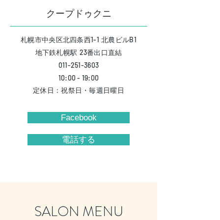
​クープドゥクニ
1-1
B1
札幌市中央区北四条西
北農ビル
23
​地下鉄札幌駅
番出口直結
011-251-3603
10:00 - 19:00
定休日：祝祭
日・毎週日曜日
Facebook
電話する
SALON MENU