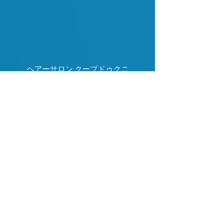
ヘアーサロン クープドゥクニ
札幌駅前店
南三条店
〒060-0063 札幌市
中央区南三条西3丁目
エテルノビル 4F
Tel : 011 - 231 - 1039
Fax: 011 - 231 - 1039
〒060-0003 札幌市
中央区北三条西4丁目
第一生命ビル B1
Tel : 011 - 251 - 3603